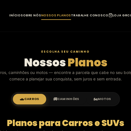
INÍCIO
SOBRE NÓS
NOSSOS PLANOS
TRABALHE CONOSCO
LOJA GR
C
ESCOLHA SEU CAMINHO
Nossos
Planos
ros, caminhões ou motos — encontre a parcela que cabe no seu bol
comece a planejar sua conquista, sem juros e sem entrada.
🚗
🚚
🏍️
CARROS
CAMINHÕES
MOTOS
Planos para Carros e SUVs