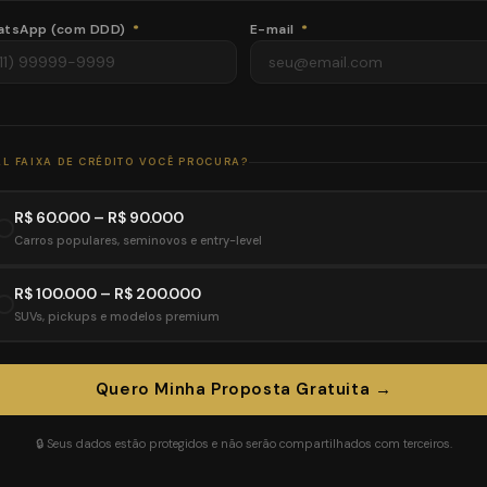
atsApp (com DDD)
*
E-mail
*
L FAIXA DE CRÉDITO VOCÊ PROCURA?
R$ 60.000 – R$ 90.000
Carros populares, seminovos e entry-level
R$ 100.000 – R$ 200.000
SUVs, pickups e modelos premium
Quero Minha Proposta Gratuita →
🔒 Seus dados estão protegidos e não serão compartilhados com terceiros.