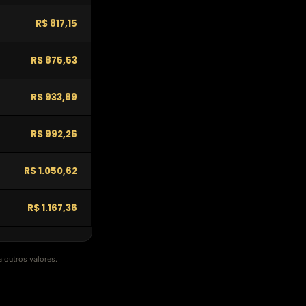
R$ 817,15
R$ 875,53
R$ 933,89
R$ 992,26
R$ 1.050,62
R$ 1.167,36
 outros valores.