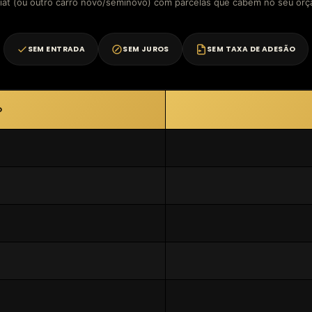
iat (ou outro carro novo/seminovo) com parcelas que cabem no seu or
SEM ENTRADA
SEM JUROS
SEM TAXA DE ADESÃO
O