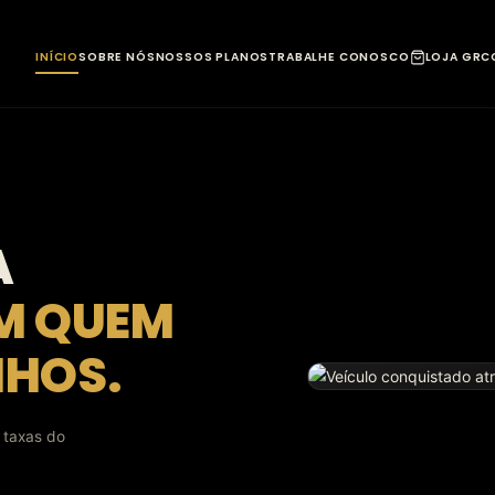
INÍCIO
SOBRE NÓS
NOSSOS PLANOS
TRABALHE CONOSCO
LOJA GR
C
A
M QUEM
NHOS.
 taxas do