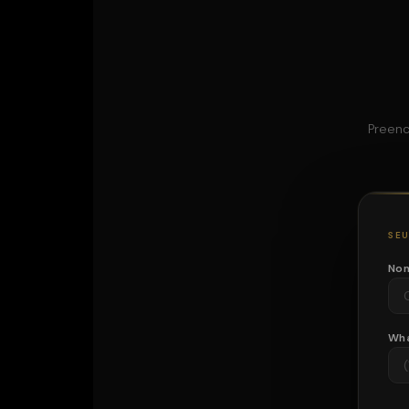
Preenc
SEU
No
Wh