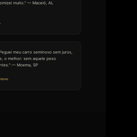
omizei muito." — Maceió, AL
o
. Peguei meu carro seminovo sem juros,
 e, o melhor: sem aquele peso
antes." — Moema, SP
inovo