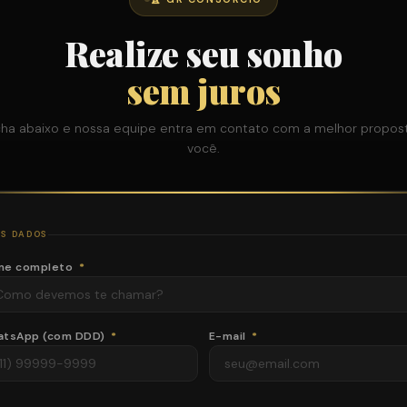
Realize seu sonho
sem juros
ha abaixo e nossa equipe entra em contato com a melhor propos
você.
S DADOS
me completo
*
atsApp (com DDD)
*
E-mail
*